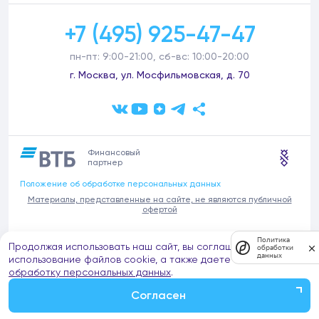
+7 (495) 925-47-47
пн-пт: 9:00-21:00, сб-вс: 10:00-20:00
г. Москва, ул. Мосфильмовская, д. 70
Финансовый
партнер
Положение об обработке персональных данных
Материалы, представленные на сайте, не являются публичной
офертой
В связи с участившимися случаями предложений частных услуг от
Политика
Продолжая использовать наш сайт, вы соглашаетесь на
имени компании Донстрой (проведения ремонтов, продажи
обработки
данных
отделочных материалов и т.п.), обращаем внимание на то, что
использование файлов cookie, а также даете согласие на
компания Донстрой не оказывает таких услуг, не имеет
обработку персональных данных
.
представительств такого профиля и не обращается к частным
лицам с подобными предложениями.
Согласен