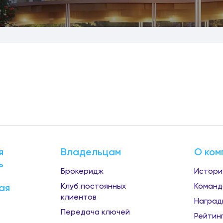
я
Владельцам
О ком
ь
Брокеридж
Истори
Клуб постоянных
Команд
ая
клиентов
Наград
Передача ключей
Рейтин