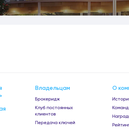
я
Владельцам
О ком
ь
Брокеридж
Истори
Клуб постоянных
Команд
ая
клиентов
Наград
Передача ключей
Рейтин