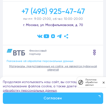
+7 (495) 925-47-47
пн-пт: 9:00-21:00, сб-вс: 10:00-20:00
г. Москва, ул. Мосфильмовская, д. 70
Финансовый
партнер
Положение об обработке персональных данных
Материалы, представленные на сайте, не являются публичной
офертой
В связи с участившимися случаями предложений частных услуг от
Политика
Продолжая использовать наш сайт, вы соглашаетесь на
имени компании Донстрой (проведения ремонтов, продажи
обработки
данных
отделочных материалов и т.п.), обращаем внимание на то, что
использование файлов cookie, а также даете согласие на
компания Донстрой не оказывает таких услуг, не имеет
обработку персональных данных
.
представительств такого профиля и не обращается к частным
лицам с подобными предложениями.
Согласен