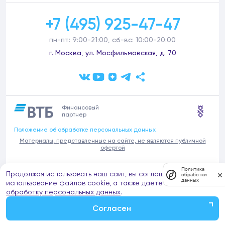
+7 (495) 925-47-47
пн-пт: 9:00-21:00, сб-вс: 10:00-20:00
г. Москва, ул. Мосфильмовская, д. 70
Финансовый
партнер
Положение об обработке персональных данных
Материалы, представленные на сайте, не являются публичной
офертой
В связи с участившимися случаями предложений частных услуг от
Политика
Продолжая использовать наш сайт, вы соглашаетесь на
имени компании Донстрой (проведения ремонтов, продажи
обработки
данных
отделочных материалов и т.п.), обращаем внимание на то, что
использование файлов cookie, а также даете согласие на
компания Донстрой не оказывает таких услуг, не имеет
обработку персональных данных
.
представительств такого профиля и не обращается к частным
лицам с подобными предложениями.
Согласен