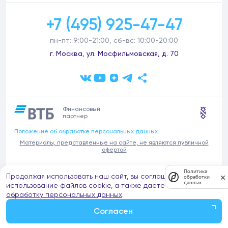
+7 (495) 925-47-47
пн-пт: 9:00-21:00, сб-вс: 10:00-20:00
г. Москва, ул. Мосфильмовская, д. 70
Финансовый
партнер
Положение об обработке персональных данных
Материалы, представленные на сайте, не являются публичной
офертой
В связи с участившимися случаями предложений частных услуг от
Политика
Продолжая использовать наш сайт, вы соглашаетесь на
имени компании Донстрой (проведения ремонтов, продажи
обработки
данных
отделочных материалов и т.п.), обращаем внимание на то, что
использование файлов cookie, а также даете согласие на
компания Донстрой не оказывает таких услуг, не имеет
обработку персональных данных
.
представительств такого профиля и не обращается к частным
лицам с подобными предложениями.
Согласен