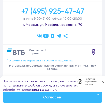
+7 (495) 925-47-47
пн-пт: 9:00-21:00, сб-вс: 10:00-20:00
г. Москва, ул. Мосфильмовская, д. 70
Финансовый
партнер
Положение об обработке персональных данных
Материалы, представленные на сайте, не являются публичной
офертой
В связи с участившимися случаями предложений частных услуг от
Политика
Продолжая использовать наш сайт, вы соглашаетесь на
имени компании Донстрой (проведения ремонтов, продажи
обработки
данных
отделочных материалов и т.п.), обращаем внимание на то, что
использование файлов cookie, а также даете согласие на
компания Донстрой не оказывает таких услуг, не имеет
обработку персональных данных
.
представительств такого профиля и не обращается к частным
лицам с подобными предложениями.
Согласен