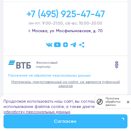
+7 (495) 925-47-47
пн-пт: 9:00-21:00, сб-вс: 10:00-20:00
г. Москва, ул. Мосфильмовская, д. 70
Финансовый
партнер
Положение об обработке персональных данных
Материалы, представленные на сайте, не являются публичной
офертой
В связи с участившимися случаями предложений частных услуг от
Политика
Продолжая использовать наш сайт, вы соглашаетесь на
имени компании Донстрой (проведения ремонтов, продажи
обработки
данных
отделочных материалов и т.п.), обращаем внимание на то, что
использование файлов cookie, а также даете согласие на
компания Донстрой не оказывает таких услуг, не имеет
обработку персональных данных
.
представительств такого профиля и не обращается к частным
лицам с подобными предложениями.
Согласен