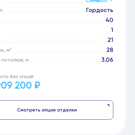
Символ
Гордость
л
40
1
21
28
ь, м²
3.06
 потолков, м
сть без опций
909 200 ₽
Смотреть опции отделки