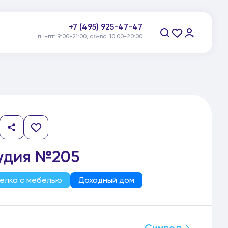
+7 (495) 925-47-47
пн-пт: 9:00-21:00, сб-вс: 10:00-20:00
Заказать звонок
удия №205
елка с мебелью
Доходный дом