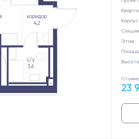
Проект
Кварта
Корпус
Секция
Этаж
Площад
Высота
Стоимо
23 