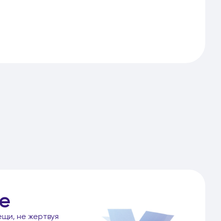
е
ещи, не жертвуя