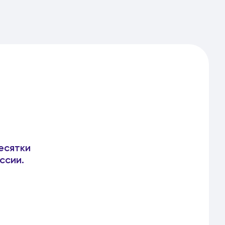
есятки
ссии.