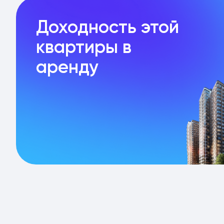
Доходность этой
квартиры в
аренду