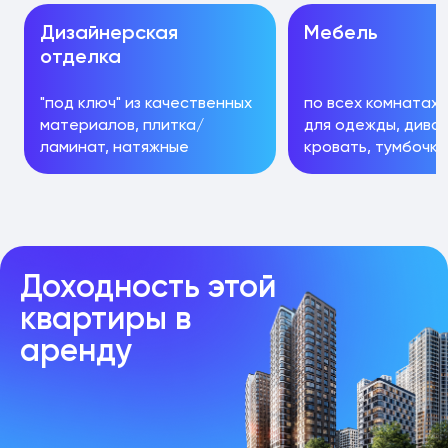
Дизайнерская
Мебель
отделка
"под ключ" из качественных
по всех комнатах 
материалов, плитка/
для одежды, диван
ламинат, натяжные
кровать, тумбочки,
потолки, теплые полы
стулья
Доходность этой
квартиры в
аренду