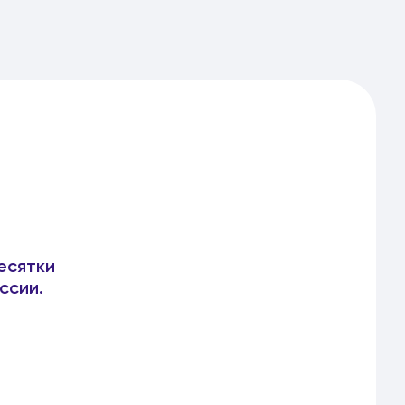
есятки
ссии.