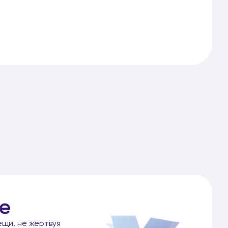
е
ещи, не жертвуя