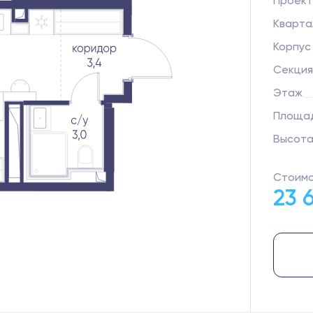
Проект
Кварта
Корпус
Секция
Этаж
Площад
Высота
Стоимо
23 