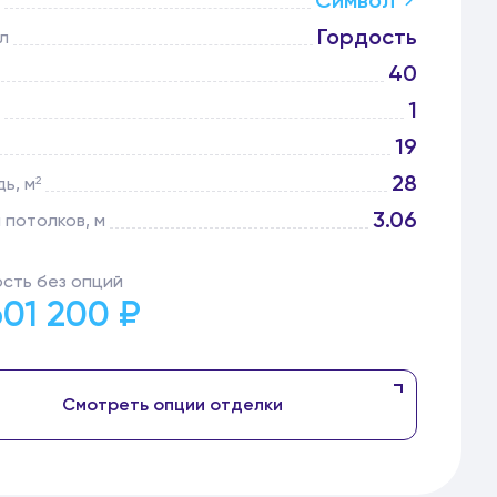
Символ
Гордость
л
40
1
19
28
ь, м²
3.06
 потолков, м
сть без опций
601 200 ₽
Смотреть опции отделки