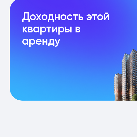
Доходность этой
квартиры в
аренду