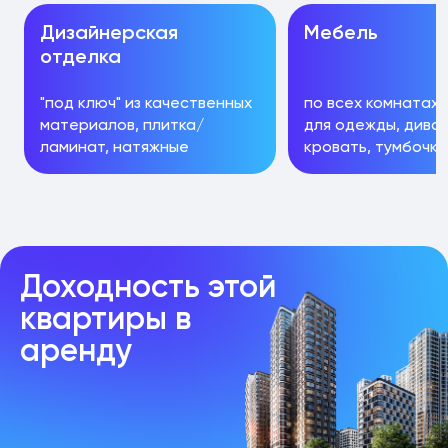
Дизайнерская
Мебель
отделка
"под ключ" из качественных
по всех комнатах 
материалов, плитка/
для одежды, диван
ламинат, натяжные
кровать, тумбочки,
потолки, теплые полы
стулья
Доходность этой
квартиры в
аренду