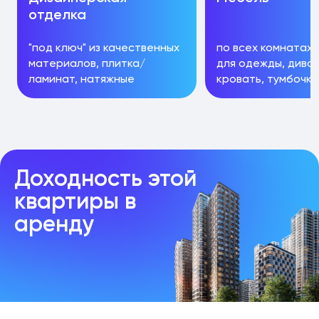
отделка
"под ключ" из качественных
по всех комнатах 
материалов, плитка/
для одежды, диван
ламинат, натяжные
кровать, тумбочки,
потолки, теплые полы
стулья
Доходность этой
квартиры в
аренду