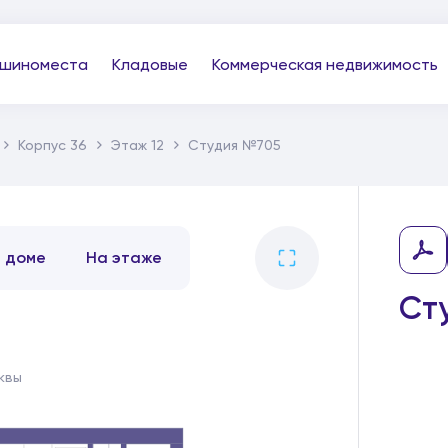
шиноместа
Кладовые
Коммерческая недвижимость
Корпус 36
Этаж 12
Студия №705
В доме
На этаже
Ст
квы