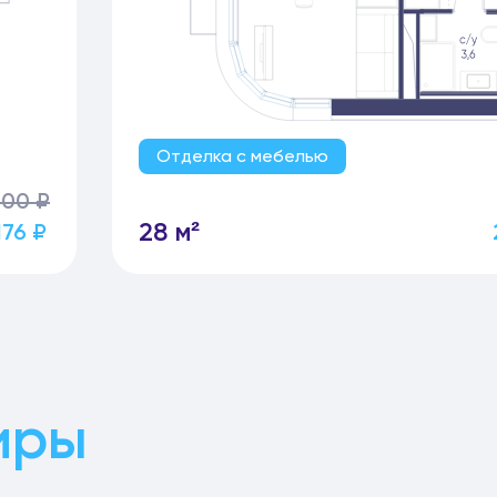
Отделка с мебелью
200 ₽
28 м²
176 ₽
иры