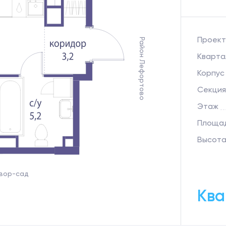
Проект
Район Лефортово
Кварта
Корпус
Секция
Этаж
Площад
Высота
вор-сад
Ква