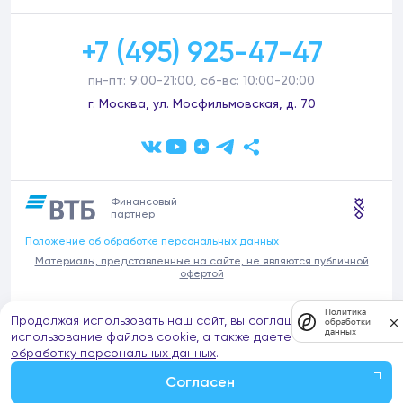
+7 (495) 925-47-47
пн-пт: 9:00-21:00, сб-вс: 10:00-20:00
г. Москва, ул. Мосфильмовская, д. 70
Финансовый
партнер
Положение об обработке персональных данных
Материалы, представленные на сайте, не являются публичной
офертой
В связи с участившимися случаями предложений частных услуг от
Политика
Продолжая использовать наш сайт, вы соглашаетесь на
имени компании Донстрой (проведения ремонтов, продажи
обработки
данных
отделочных материалов и т.п.), обращаем внимание на то, что
использование файлов cookie, а также даете согласие на
компания Донстрой не оказывает таких услуг, не имеет
обработку персональных данных
.
представительств такого профиля и не обращается к частным
лицам с подобными предложениями.
Согласен