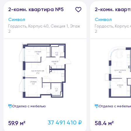
2-
комн.
квартира №5
2-
комн.
кварт
Символ
Символ
Гордость, Корпус 40, Секция 1, Этаж
Гордость, Корпус 
2
2
Отделка с мебелью
Отделка с мебель
37 491 410 ₽
59.9 м²
58.4 м²