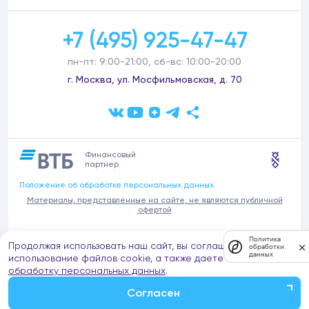
+7 (495) 925-47-47
пн-пт: 9:00-21:00, сб-вс: 10:00-20:00
г. Москва, ул. Мосфильмовская, д. 70
Финансовый
партнер
Положение об обработке персональных данных
Материалы, представленные на сайте, не являются публичной
офертой
В связи с участившимися случаями предложений частных услуг от
Политика
Продолжая использовать наш сайт, вы соглашаетесь на
имени компании Донстрой (проведения ремонтов, продажи
обработки
данных
отделочных материалов и т.п.), обращаем внимание на то, что
использование файлов cookie, а также даете согласие на
компания Донстрой не оказывает таких услуг, не имеет
обработку персональных данных
.
представительств такого профиля и не обращается к частным
лицам с подобными предложениями.
Согласен