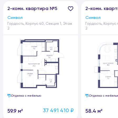
2-
комн.
квартира №5
2-
комн.
кварт
Символ
Символ
Гордость, Корпус 40, Секция 1, Этаж
Гордость, Корпус 
2
2
Отделка с мебелью
Отделка с мебель
37 491 410 ₽
59.9 м²
58.4 м²