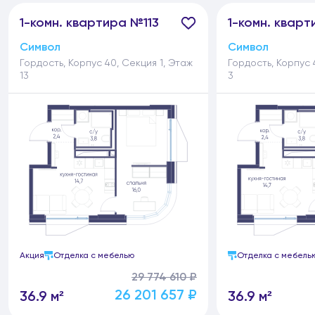
1-
комн.
квартира №113
1-
комн.
кварт
Символ
Символ
Гордость, Корпус 40, Секция 1, Этаж
Гордость, Корпус 
13
3
Акция
Отделка с мебелью
Отделка с мебель
29 774 610 ₽
26 201 657 ₽
36.9 м²
36.9 м²