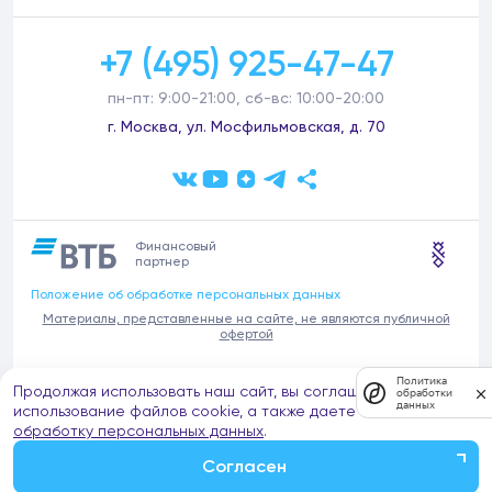
+7 (495) 925-47-47
пн-пт: 9:00-21:00, сб-вс: 10:00-20:00
г. Москва, ул. Мосфильмовская, д. 70
Финансовый
партнер
Положение об обработке персональных данных
Материалы, представленные на сайте, не являются публичной
офертой
В связи с участившимися случаями предложений частных услуг от
Политика
Продолжая использовать наш сайт, вы соглашаетесь на
имени компании Донстрой (проведения ремонтов, продажи
обработки
данных
отделочных материалов и т.п.), обращаем внимание на то, что
использование файлов cookie, а также даете согласие на
компания Донстрой не оказывает таких услуг, не имеет
обработку персональных данных
.
представительств такого профиля и не обращается к частным
лицам с подобными предложениями.
Согласен