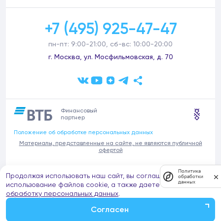
+7 (495) 925-47-47
пн-пт: 9:00-21:00, сб-вс: 10:00-20:00
г. Москва, ул. Мосфильмовская, д. 70
Финансовый
партнер
Положение об обработке персональных данных
Материалы, представленные на сайте, не являются публичной
офертой
В связи с участившимися случаями предложений частных услуг от
Политика
Продолжая использовать наш сайт, вы соглашаетесь на
имени компании Донстрой (проведения ремонтов, продажи
обработки
данных
отделочных материалов и т.п.), обращаем внимание на то, что
использование файлов cookie, а также даете согласие на
компания Донстрой не оказывает таких услуг, не имеет
обработку персональных данных
.
представительств такого профиля и не обращается к частным
лицам с подобными предложениями.
Согласен