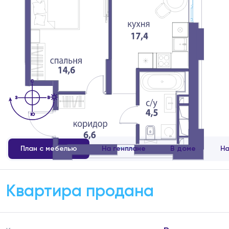
План с мебелью
На генплане
В доме
На
Квартира продана