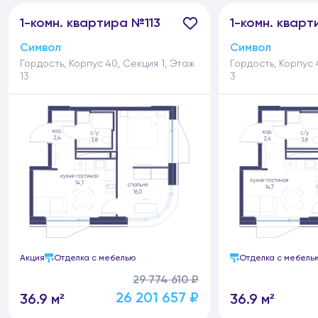
1-
комн.
квартира №113
1-
комн.
кварт
Символ
Символ
Гордость, Корпус 40, Секция 1, Этаж
Гордость, Корпус 
13
3
Акция
Отделка с мебелью
Отделка с мебель
29 774 610 ₽
26 201 657 ₽
36.9 м²
36.9 м²