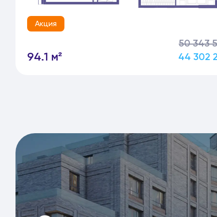
Акция
50 343 
94.1 м²
44 302 