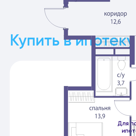
Купить в ипотеку
Для п
ипот