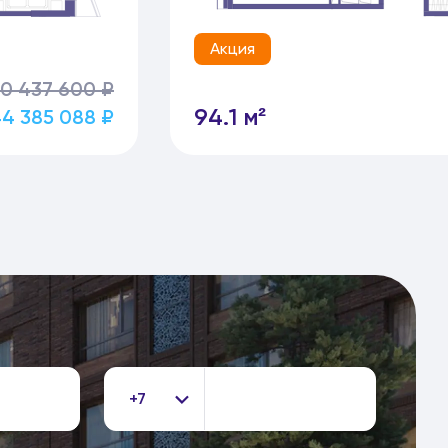
Акция
0 437 600 ₽
94.1 м²
4 385 088 ₽
+7