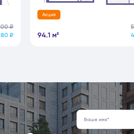
Акция
500 ₽
5
94.1 м²
280 ₽
4