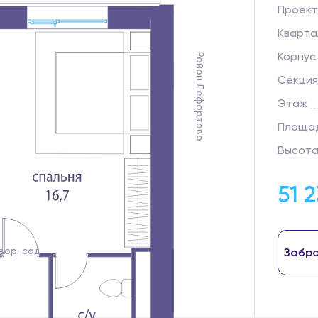
Проект
Кварта
Корпус
Район Лефортово
Секция
Этаж
Площад
Высота
51 
вор-сад
Забро