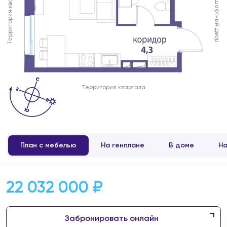
Территория квартала
Ландшафтный двор
Территория квартала
План с мебелью
На генплане
В доме
На
22 032 000 ₽
Забронировать онлайн