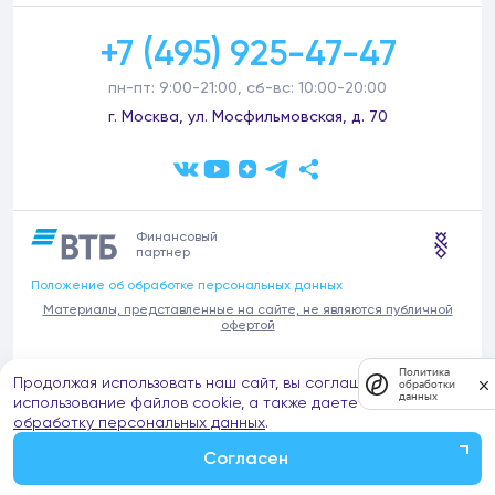
+7 (495) 925-47-47
пн-пт: 9:00-21:00, сб-вс: 10:00-20:00
г. Москва, ул. Мосфильмовская, д. 70
Финансовый
партнер
Положение об обработке персональных данных
Материалы, представленные на сайте, не являются публичной
офертой
В связи с участившимися случаями предложений частных услуг от
Политика
Продолжая использовать наш сайт, вы соглашаетесь на
имени компании Донстрой (проведения ремонтов, продажи
обработки
данных
отделочных материалов и т.п.), обращаем внимание на то, что
использование файлов cookie, а также даете согласие на
компания Донстрой не оказывает таких услуг, не имеет
обработку персональных данных
.
представительств такого профиля и не обращается к частным
лицам с подобными предложениями.
Согласен