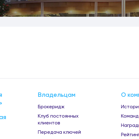
я
Владельцам
О ком
ь
Брокеридж
Истори
Клуб постоянных
Команд
ая
клиентов
Наград
Передача ключей
Рейтин