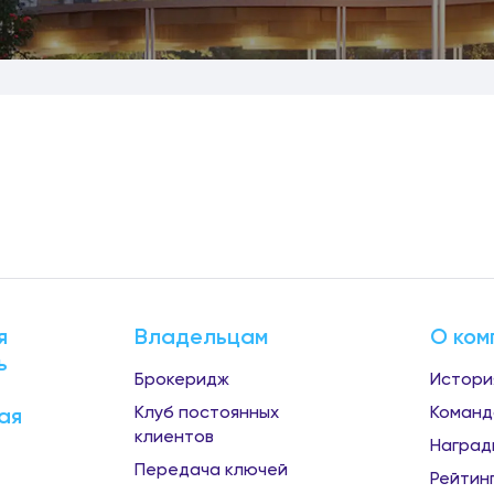
я
Владельцам
О ком
ь
Брокеридж
Истори
Клуб постоянных
Команд
ая
клиентов
Наград
Передача ключей
Рейтин