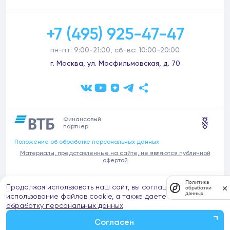
+7 (495) 925-47-47
пн-пт: 9:00-21:00, сб-вс: 10:00-20:00
г. Москва, ул. Мосфильмовская, д. 70
Финансовый
партнер
Положение об обработке персональных данных
Материалы, представленные на сайте, не являются публичной
офертой
В связи с участившимися случаями предложений частных услуг от
Политика
Продолжая использовать наш сайт, вы соглашаетесь на
имени компании Донстрой (проведения ремонтов, продажи
обработки
данных
отделочных материалов и т.п.), обращаем внимание на то, что
использование файлов cookie, а также даете согласие на
компания Донстрой не оказывает таких услуг, не имеет
обработку персональных данных
.
представительств такого профиля и не обращается к частным
лицам с подобными предложениями.
Согласен