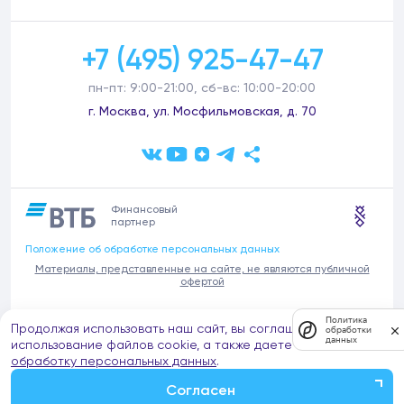
+7 (495) 925-47-47
пн-пт: 9:00-21:00, сб-вс: 10:00-20:00
г. Москва, ул. Мосфильмовская, д. 70
Финансовый
партнер
Положение об обработке персональных данных
Материалы, представленные на сайте, не являются публичной
офертой
В связи с участившимися случаями предложений частных услуг от
Политика
Продолжая использовать наш сайт, вы соглашаетесь на
имени компании Донстрой (проведения ремонтов, продажи
обработки
данных
отделочных материалов и т.п.), обращаем внимание на то, что
использование файлов cookie, а также даете согласие на
компания Донстрой не оказывает таких услуг, не имеет
обработку персональных данных
.
представительств такого профиля и не обращается к частным
лицам с подобными предложениями.
Согласен