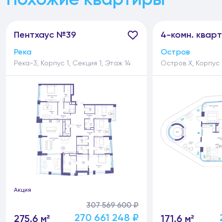
Пентхаус №39
4-
комн.
кварт
Река
Остров
Река-3, Корпус 1, Секция 1, Этаж 14
Остров Х, Корпус 
Акция
307 569 600 ₽
270 661 248 ₽
275.6 м²
171.6 м²