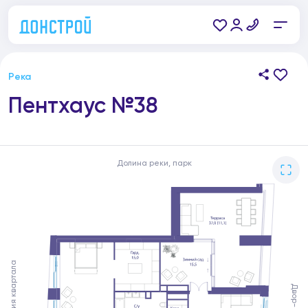
Река
Пентхаус №38
Долина реки, парк
Территория квартала
Двор-сад