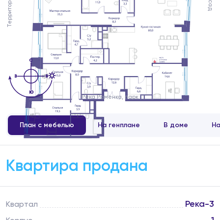
Река Раменка, парк
План с мебелью
На генплане
В доме
На
Квартира продана
Река-3
Квартал