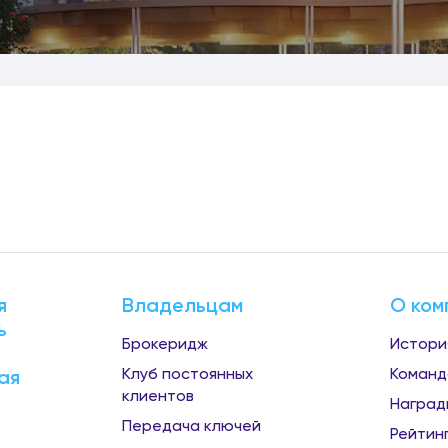
я
Владельцам
О ком
ь
Брокеридж
Истори
Клуб постоянных
Команд
ая
клиентов
Наград
Передача ключей
Рейтин