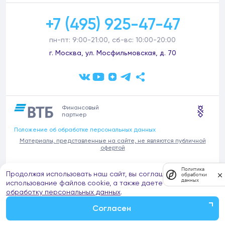
+7 (495) 925-47-47
пн-пт: 9:00-21:00, сб-вс: 10:00-20:00
г. Москва, ул. Мосфильмовская, д. 70
Финансовый
партнер
Положение об обработке персональных данных
Материалы, представленные на сайте, не являются публичной
офертой
В связи с участившимися случаями предложений частных услуг от
Политика
Продолжая использовать наш сайт, вы соглашаетесь на
имени компании Донстрой (проведения ремонтов, продажи
обработки
данных
отделочных материалов и т.п.), обращаем внимание на то, что
использование файлов cookie, а также даете согласие на
компания Донстрой не оказывает таких услуг, не имеет
обработку персональных данных
.
представительств такого профиля и не обращается к частным
лицам с подобными предложениями.
Согласен