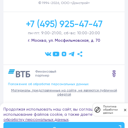
© 1994-2026, ООО «Донстрой»
+7 (495) 925-47-47
пн-пт: 9:00-21:00, сб-вс: 10:00-20:00
г. Москва, ул. Мосфильмовская, д. 70
Финансовый
партнер
Положение об обработке персональных данных
Материалы, представленные на сайте, не являются публичной
офертой
В связи с участившимися случаями предложений частных услуг от
Политика
Продолжая использовать наш сайт, вы соглашаетесь на
имени компании Донстрой (проведения ремонтов, продажи
обработки
данных
отделочных материалов и т.п.), обращаем внимание на то, что
использование файлов cookie, а также даете согласие на
компания Донстрой не оказывает таких услуг, не имеет
обработку персональных данных
.
представительств такого профиля и не обращается к частным
лицам с подобными предложениями.