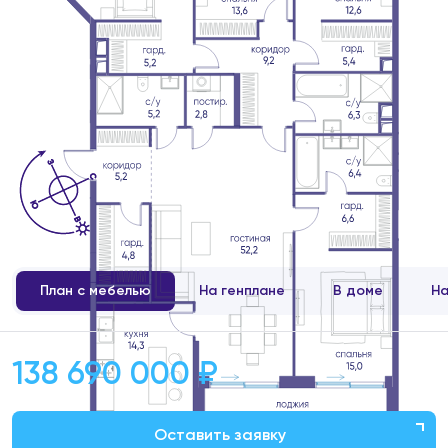
План с мебелью
На генплане
В доме
На
138 690 000 ₽
Оставить заявку