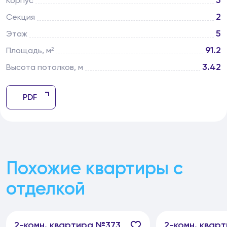
5
Корпус
2
Секция
5
Этаж
91.2
Площадь, м²
3.42
Высота потолков, м
PDF
Похожие квартиры с
отделкой
2-
комн.
квартира №373
2-
комн.
кварт