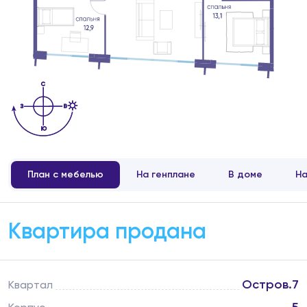
План с мебелью
На генплане
В доме
На
Квартира продана
Остров.7
Квартал