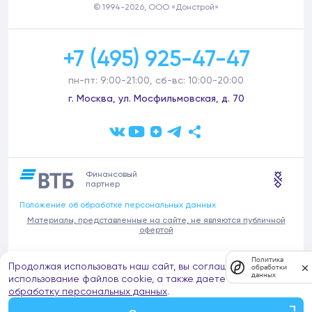
© 1994-2026, ООО «Донстрой»
+7 (495) 925-47-47
пн-пт: 9:00-21:00, сб-вс: 10:00-20:00
г. Москва, ул. Мосфильмовская, д. 70
Финансовый
партнер
Положение об обработке персональных данных
Материалы, представленные на сайте, не являются публичной
офертой
В связи с участившимися случаями предложений частных услуг от
Политика
Продолжая использовать наш сайт, вы соглашаетесь на
имени компании Донстрой (проведения ремонтов, продажи
обработки
данных
отделочных материалов и т.п.), обращаем внимание на то, что
использование файлов cookie, а также даете согласие на
компания Донстрой не оказывает таких услуг, не имеет
обработку персональных данных
.
представительств такого профиля и не обращается к частным
лицам с подобными предложениями.