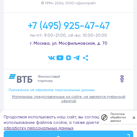
© 1994-2026, ООО «Донстрой»
+7 (495) 925-47-47
пн-пт: 9:00-21:00, сб-вс: 10:00-20:00
г. Москва, ул. Мосфильмовская, д. 70
Финансовый
партнер
Положение об обработке персональных данных
Материалы, представленные на сайте, не являются публичной
офертой
В связи с участившимися случаями предложений частных услуг от
Политика
Продолжая использовать наш сайт, вы соглашаетесь на
имени компании Донстрой (проведения ремонтов, продажи
обработки
данных
отделочных материалов и т.п.), обращаем внимание на то, что
использование файлов cookie, а также даете согласие на
компания Донстрой не оказывает таких услуг, не имеет
обработку персональных данных
.
представительств такого профиля и не обращается к частным
лицам с подобными предложениями.