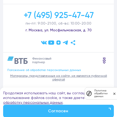
+7 (495) 925-47-47
пн-пт: 9:00-21:00, сб-вс: 10:00-20:00
г. Москва, ул. Мосфильмовская, д. 70
Финансовый
партнер
Положение об обработке персональных данных
Материалы, представленные на сайте, не являются публичной
офертой
В связи с участившимися случаями предложений частных услуг от
Политика
Продолжая использовать наш сайт, вы соглашаетесь на
имени компании Донстрой (проведения ремонтов, продажи
обработки
данных
отделочных материалов и т.п.), обращаем внимание на то, что
использование файлов cookie, а также даете согласие на
компания Донстрой не оказывает таких услуг, не имеет
обработку персональных данных
.
представительств такого профиля и не обращается к частным
лицам с подобными предложениями.
Согласен