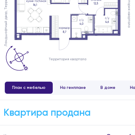
Ландшафтный двор, Территория квартала
Территория квартала
Территория квартала
План с мебелью
На генплане
В доме
На
Квартира продана