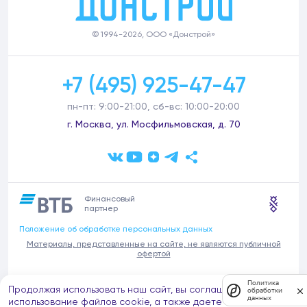
© 1994-2026, ООО «Донстрой»
+7 (495) 925-47-47
пн-пт: 9:00-21:00, сб-вс: 10:00-20:00
г. Москва, ул. Мосфильмовская, д. 70
Финансовый
партнер
Положение об обработке персональных данных
Материалы, представленные на сайте, не являются публичной
офертой
В связи с участившимися случаями предложений частных услуг от
Политика
Продолжая использовать наш сайт, вы соглашаетесь на
имени компании Донстрой (проведения ремонтов, продажи
обработки
данных
отделочных материалов и т.п.), обращаем внимание на то, что
использование файлов cookie, а также даете согласие на