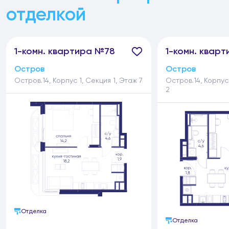
отделкой
1-
комн.
квартира №78
1-
комн.
кварт
Остров
Остров
Остров.14, Корпус 1, Секция 1, Этаж 7
Остров.14, Корпус
2
Отделка
Отделка