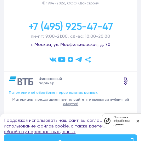
© 1994-2026, ООО «Донстрой»
+7 (495) 925-47-47
пн-пт: 9:00-21:00, сб-вс: 10:00-20:00
г. Москва, ул. Мосфильмовская, д. 70
Финансовый
партнер
Положение об обработке персональных данных
Материалы, представленные на сайте, не являются публичной
офертой
В связи с участившимися случаями предложений частных услуг от
Политика
Продолжая использовать наш сайт, вы соглашаетесь на
имени компании Донстрой (проведения ремонтов, продажи
обработки
данных
отделочных материалов и т.п.), обращаем внимание на то, что
использование файлов cookie, а также даете согласие на
компания Донстрой не оказывает таких услуг, не имеет
обработку персональных данных
.
представительств такого профиля и не обращается к частным
лицам с подобными предложениями.