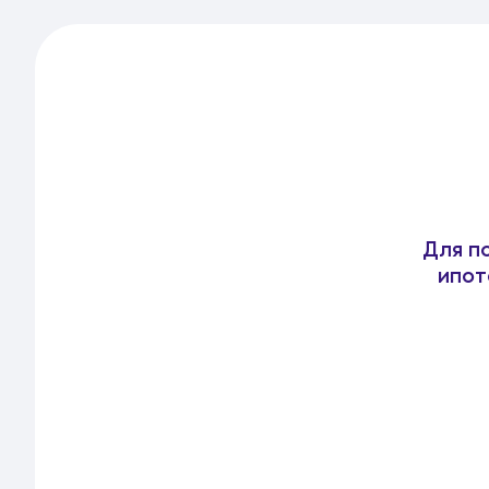
Для п
ипот