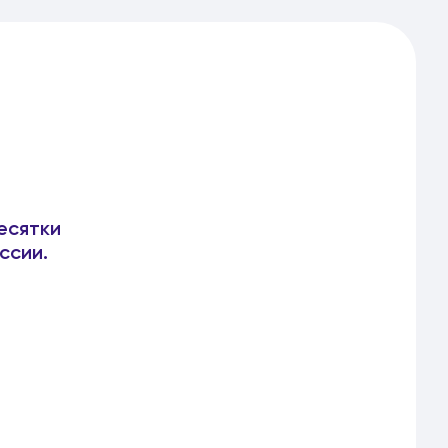
есятки
ссии.