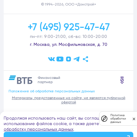
© 1994-2026, ООО «Донстрой»
+7 (495) 925-47-47
пн-пт: 9:00-21:00, сб-вс: 10:00-20:00
г. Москва, ул. Мосфильмовская, д. 70
Финансовый
партнер
Положение об обработке персональных данных
Материалы, представленные на сайте, не являются публичной
офертой
В связи с участившимися случаями предложений частных услуг от
Политика
Продолжая использовать наш сайт, вы соглашаетесь на
имени компании Донстрой (проведения ремонтов, продажи
обработки
данных
отделочных материалов и т.п.), обращаем внимание на то, что
использование файлов cookie, а также даете согласие на
компания Донстрой не оказывает таких услуг, не имеет
обработку персональных данных
.
представительств такого профиля и не обращается к частным
лицам с подобными предложениями.