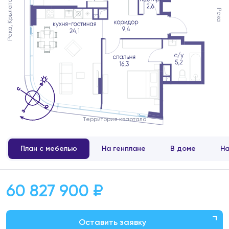
Река, Крылатское
Река
Территория квартала
План с мебелью
На генплане
В доме
На
60 827 900 ₽
Оставить заявку