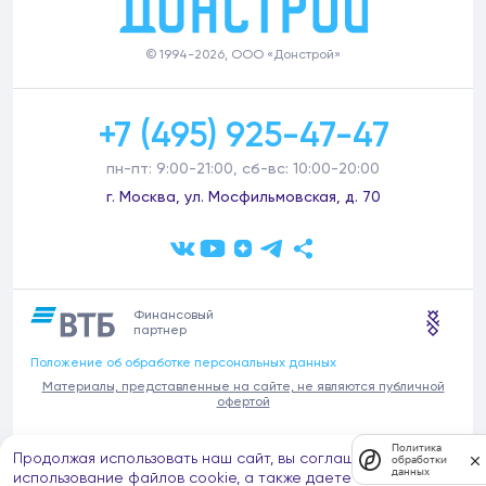
© 1994-2026, ООО «Донстрой»
+7 (495) 925-47-47
пн-пт: 9:00-21:00, сб-вс: 10:00-20:00
г. Москва, ул. Мосфильмовская, д. 70
Финансовый
партнер
Положение об обработке персональных данных
Материалы, представленные на сайте, не являются публичной
офертой
В связи с участившимися случаями предложений частных услуг от
Политика
Продолжая использовать наш сайт, вы соглашаетесь на
имени компании Донстрой (проведения ремонтов, продажи
обработки
данных
отделочных материалов и т.п.), обращаем внимание на то, что
использование файлов cookie, а также даете согласие на