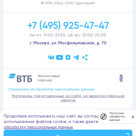
© 1994-2026, ООО «Донстрой»
+7 (495) 925-47-47
пн-пт: 9:00-21:00, сб-вс: 10:00-20:00
г. Москва, ул. Мосфильмовская, д. 70
Финансовый
партнер
Положение об обработке персональных данных
Материалы, представленные на сайте, не являются публичной
офертой
В связи с участившимися случаями предложений частных услуг от
Политика
Продолжая использовать наш сайт, вы соглашаетесь на
имени компании Донстрой (проведения ремонтов, продажи
обработки
данных
отделочных материалов и т.п.), обращаем внимание на то, что
использование файлов cookie, а также даете согласие на
компания Донстрой не оказывает таких услуг, не имеет
обработку персональных данных
.
представительств такого профиля и не обращается к частным
лицам с подобными предложениями.