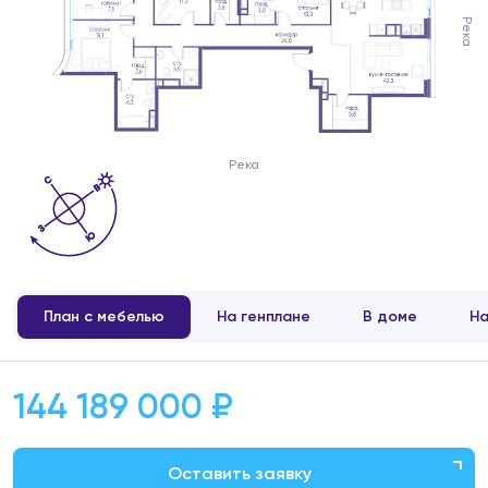
Река
Река
План с мебелью
На генплане
В доме
На
144 189 000 ₽
Оставить заявку