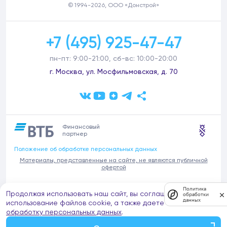
© 1994-2026, ООО «Донстрой»
+7 (495) 925-47-47
пн-пт: 9:00-21:00, сб-вс: 10:00-20:00
г. Москва, ул. Мосфильмовская, д. 70
Финансовый
партнер
Положение об обработке персональных данных
Материалы, представленные на сайте, не являются публичной
офертой
В связи с участившимися случаями предложений частных услуг от
Политика
Продолжая использовать наш сайт, вы соглашаетесь на
имени компании Донстрой (проведения ремонтов, продажи
обработки
данных
отделочных материалов и т.п.), обращаем внимание на то, что
использование файлов cookie, а также даете согласие на
компания Донстрой не оказывает таких услуг, не имеет
обработку персональных данных
.
представительств такого профиля и не обращается к частным
лицам с подобными предложениями.