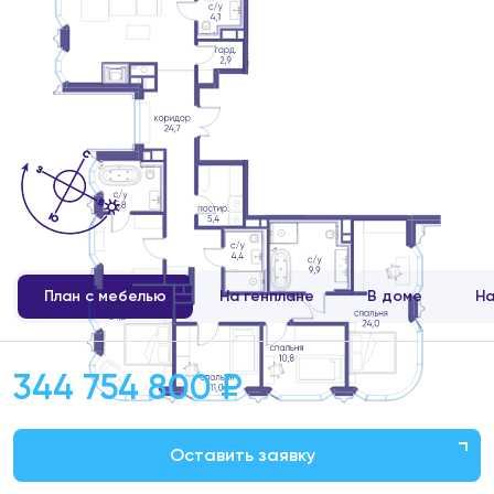
План с мебелью
На генплане
В доме
На
344 754 800 ₽
Оставить заявку