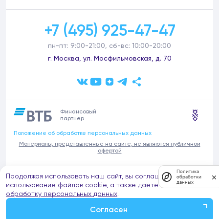
+7 (495) 925-47-47
пн-пт: 9:00-21:00, сб-вс: 10:00-20:00
г. Москва, ул. Мосфильмовская, д. 70
Финансовый
партнер
Положение об обработке персональных данных
Материалы, представленные на сайте, не являются публичной
офертой
В связи с участившимися случаями предложений частных услуг от
Политика
Продолжая использовать наш сайт, вы соглашаетесь на
имени компании Донстрой (проведения ремонтов, продажи
обработки
данных
отделочных материалов и т.п.), обращаем внимание на то, что
использование файлов cookie, а также даете согласие на
компания Донстрой не оказывает таких услуг, не имеет
обработку персональных данных
.
представительств такого профиля и не обращается к частным
лицам с подобными предложениями.
Согласен