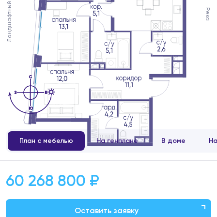
Ландшафтный двор
Река
План с мебелью
На генплане
В доме
На
60 268 800 ₽
Оставить заявку