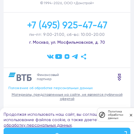
© 1994-2026, ООО «Донстрой»
+7 (495) 925-47-47
пн-пт: 9:00-21:00, сб-вс: 10:00-20:00
г. Москва, ул. Мосфильмовская, д. 70
Финансовый
партнер
Положение об обработке персональных данных
Материалы, представленные на сайте, не являются публичной
офертой
В связи с участившимися случаями предложений частных услуг от
Политика
Продолжая использовать наш сайт, вы соглашаетесь на
имени компании Донстрой (проведения ремонтов, продажи
обработки
данных
отделочных материалов и т.п.), обращаем внимание на то, что
использование файлов cookie, а также даете согласие на
компания Донстрой не оказывает таких услуг, не имеет
обработку персональных данных
.
представительств такого профиля и не обращается к частным
лицам с подобными предложениями.