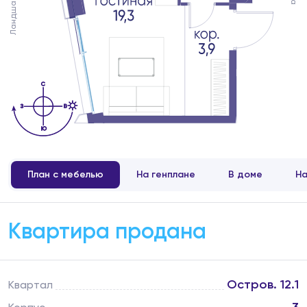
План с мебелью
На генплане
В доме
На
Квартира продана
Остров. 12.1
Квартал