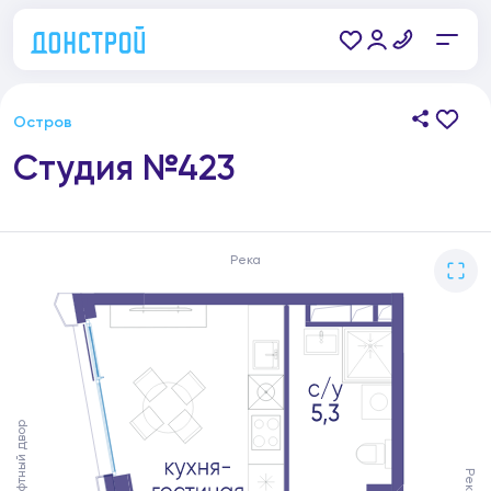
Остров
Студия №423
Река
Ландшафтный двор
Река