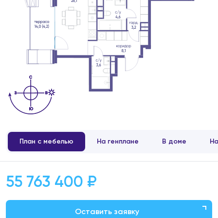
План с мебелью
На генплане
В доме
На
55 763 400 ₽
Оставить заявку