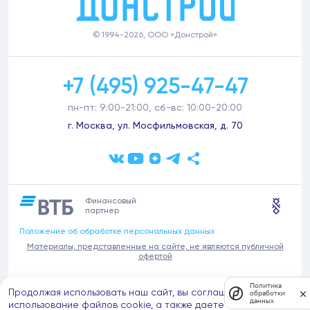
© 1994-2026, ООО «Донстрой»
+7 (495) 925-47-47
пн-пт: 9:00-21:00, сб-вс: 10:00-20:00
г. Москва, ул. Мосфильмовская, д. 70
Финансовый
партнер
Положение об обработке персональных данных
Материалы, представленные на сайте, не являются публичной
офертой
В связи с участившимися случаями предложений частных услуг от
Политика
Продолжая использовать наш сайт, вы соглашаетесь на
имени компании Донстрой (проведения ремонтов, продажи
обработки
данных
отделочных материалов и т.п.), обращаем внимание на то, что
использование файлов cookie, а также даете согласие на