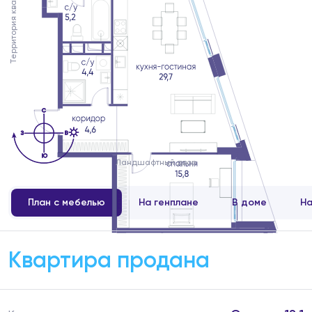
Территория квартала
Ландшафтный двор
План с мебелью
На генплане
В доме
На
Квартира продана