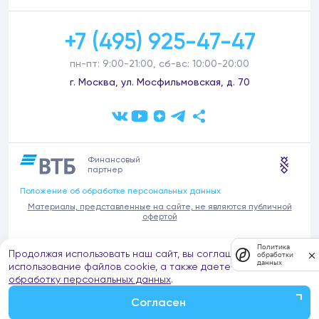
+7 (495) 925-47-47
пн-пт: 9:00-21:00, сб-вс: 10:00-20:00
г. Москва, ул. Мосфильмовская, д. 70
Финансовый
партнер
Положение об обработке персональных данных
Материалы, представленные на сайте, не являются публичной
офертой
В связи с участившимися случаями предложений частных услуг от
Политика
Продолжая использовать наш сайт, вы соглашаетесь на
имени компании Донстрой (проведения ремонтов, продажи
обработки
данных
отделочных материалов и т.п.), обращаем внимание на то, что
использование файлов cookie, а также даете согласие на
компания Донстрой не оказывает таких услуг, не имеет
обработку персональных данных
.
представительств такого профиля и не обращается к частным
лицам с подобными предложениями.
Согласен