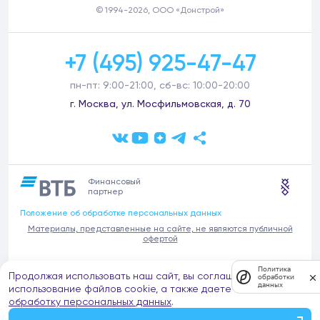
© 1994-2026, ООО «Донстрой»
+7 (495) 925-47-47
пн-пт: 9:00-21:00, сб-вс: 10:00-20:00
г. Москва, ул. Мосфильмовская, д. 70
Финансовый
партнер
Положение об обработке персональных данных
Материалы, представленные на сайте, не являются публичной
офертой
В связи с участившимися случаями предложений частных услуг от
Политика
Продолжая использовать наш сайт, вы соглашаетесь на
имени компании Донстрой (проведения ремонтов, продажи
обработки
данных
отделочных материалов и т.п.), обращаем внимание на то, что
использование файлов cookie, а также даете согласие на
компания Донстрой не оказывает таких услуг, не имеет
обработку персональных данных
.
представительств такого профиля и не обращается к частным
лицам с подобными предложениями.