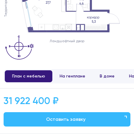
Ландшафтный двор
План с мебелью
На генплане
В доме
На
31 922 400 ₽
Оставить заявку