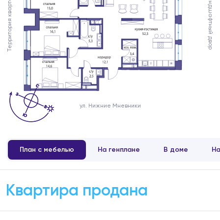
Территория квартала
Ландшафтный двор
ул. Нижние Мневники
План с мебелью
На генплане
В доме
На
Квартира продана