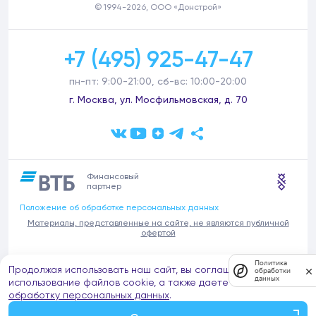
© 1994-2026, ООО «Донстрой»
+7 (495) 925-47-47
пн-пт: 9:00-21:00, сб-вс: 10:00-20:00
г. Москва, ул. Мосфильмовская, д. 70
Финансовый
партнер
Положение об обработке персональных данных
Материалы, представленные на сайте, не являются публичной
офертой
В связи с участившимися случаями предложений частных услуг от
Политика
Продолжая использовать наш сайт, вы соглашаетесь на
имени компании Донстрой (проведения ремонтов, продажи
обработки
данных
отделочных материалов и т.п.), обращаем внимание на то, что
использование файлов cookie, а также даете согласие на
компания Донстрой не оказывает таких услуг, не имеет
обработку персональных данных
.
представительств такого профиля и не обращается к частным
лицам с подобными предложениями.