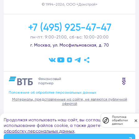
© 1994-2026, ООО «Донстрой»
+7 (495) 925-47-47
пн-пт: 9:00-21:00, сб-вс: 10:00-20:00
г. Москва, ул. Мосфильмовская, д. 70
Финансовый
партнер
Положение об обработке персональных данных
Материалы, представленные на сайте, не являются публичной
офертой
В связи с участившимися случаями предложений частных услуг от
Политика
Продолжая использовать наш сайт, вы соглашаетесь на
имени компании Донстрой (проведения ремонтов, продажи
обработки
данных
отделочных материалов и т.п.), обращаем внимание на то, что
использование файлов cookie, а также даете согласие на
компания Донстрой не оказывает таких услуг, не имеет
обработку персональных данных
.
представительств такого профиля и не обращается к частным
лицам с подобными предложениями.