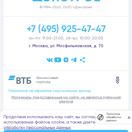
© 1994-2026, ООО «Донстрой»
+7 (495) 925-47-47
пн-пт: 9:00-21:00, сб-вс: 10:00-20:00
г. Москва, ул. Мосфильмовская, д. 70
Финансовый
партнер
Положение об обработке персональных данных
Материалы, представленные на сайте, не являются публичной
офертой
В связи с участившимися случаями предложений частных услуг от
Политика
Продолжая использовать наш сайт, вы соглашаетесь на
имени компании Донстрой (проведения ремонтов, продажи
обработки
данных
отделочных материалов и т.п.), обращаем внимание на то, что
использование файлов cookie, а также даете согласие на
компания Донстрой не оказывает таких услуг, не имеет
обработку персональных данных
.
представительств такого профиля и не обращается к частным